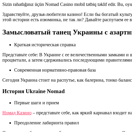
Sizin rahatlığınız üçün Nomad Casino mobil tətbiq təklif edir. Bu, oy
Здравствуйте, друзья-любители казино! Если бы богатый куль
этой истории есть изюминка, не так ли? Давайте распутаем ее в
Замысловатый танец Украины с азарт
Краткая историческая справка
Представьте себе: В Украине с ее величественными замками и
процветали, а затем сдерживались последующими правителями
Современная нормативно-правовая база
Сегодня Украина стоит на распутье, как балерина, тонко бала
История Ukraine Nomad
Первые шаги и прием
Номад Казино
– представьте себе, как яркий карнавал входит 
Преодоление лабиринта правил