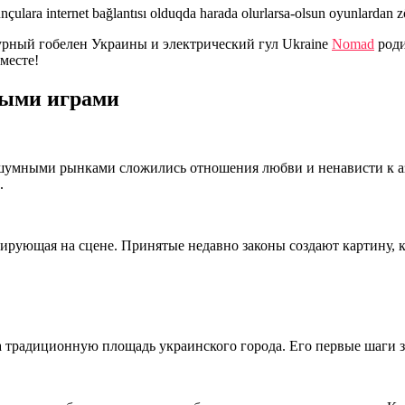
unçulara internet bağlantısı olduqda harada olurlarsa-olsun oyunlardan 
турный гобелен Украины и электрический гул Ukraine
Nomad
роди
месте!
ными играми
 шумными рынками сложились отношения любви и ненависти к аз
.
нсирующая на сцене. Принятые недавно законы создают картину, 
на традиционную площадь украинского города. Его первые шаги 