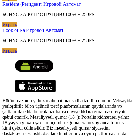
Resident (Резидент) Игровой Автомат
БОНУС ЗА РЕГИСТРАЦИЮ 100% + 250FS
Играть
Book of Ra Игровой Автомат
БОНУС ЗА РЕГИСТРАЦИЮ 100% + 250FS
Играть
Bütün məzmun yalnız məlumat məqsədilə təqdim olunur. Vebsaytda
yerləşdirilə bilən üçüncü tərəf platformalarının qaydalarında və
şərtlərində edilə biləcək hər hansı dəyişikliklərə görə məsuliyyəti
qəbul etmirik. Məsuliyyətli qumar (18+): Portalin xidmətləri yalnız
18 yaş və yuxarı şəxslər üçündür. Qumar yalnız əyləncə forması
kimi qəbul edilməlidir. Biz məsuliyyətli qumar siyasətini
dəstəkləyirik və istifadəçilərə limitlərini və oyun platformalarında