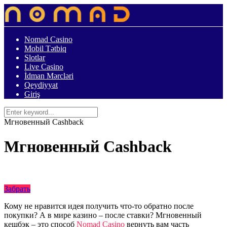
Nomad Casino
Mobil Tətbiq
Slotlar
Live Casino
İdman Mərcləri
Qeydiyyat
Giriş
Мгновенный Cashback
Мгновенный Cashback
Возвращай до 5 000 000 KZT в казино еженедельно!
Забрать
Кому не нравится идея получить что-то обратно после
покупки? А в мире казино – после ставки? Мгновенный
кешбэк – это способ
Nomad Casino
вернуть вам часть