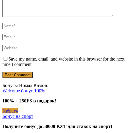
Save my name, email, and website in this browser for the next
time I comment.
Бонусы Номад Казино
Welcome бонус 100%
100% + 250FS в подарок!
Забрать
Бонус на спорт
Получите бонус до 50000 KZT для ставок на спорт!