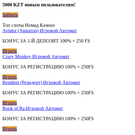
5000 KZT новым пользователям!
Забрать
Топ слоты Номад Казино
Aviator (Авиатор) Игровой Автомат
БОНУС ЗА 1-Й ДЕПОЗИТ 100% + 250 FS
Играть
Crazy Monkey Игровой Автомат
БОНУС ЗА РЕГИСТРАЦИЮ 100% + 250FS
Играть
Resident (Резидент) Игровой Автомат
БОНУС ЗА РЕГИСТРАЦИЮ 100% + 250FS
Играть
Book of Ra Игровой Автомат
БОНУС ЗА РЕГИСТРАЦИЮ 100% + 250FS
Играть