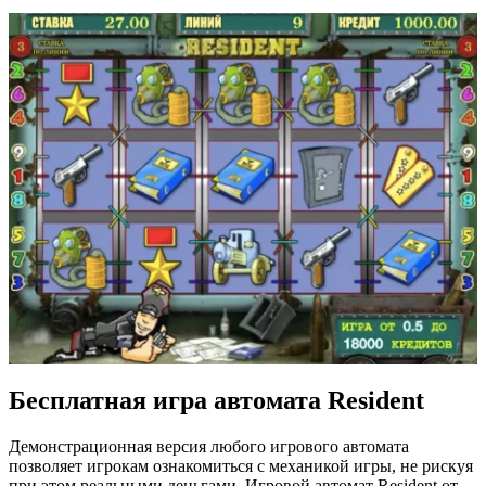
Бесплатная игра автомата Resident
Демонстрационная версия любого игрового автомата
позволяет игрокам ознакомиться с механикой игры, не рискуя
при этом реальными деньгами. Игровой автомат Resident от