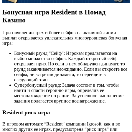
Бонусная игра Resident в Номад
Казино
При появлении трех и более сейфов на активной линии
выплат открывается увлекательная многоуровневая бонусная
игра:
Бонусный раунд “Сейф”: Игрокам предлагается на
выбор множество сейфов. Каждый открытый сейф
открывает приз. Но если в нем обнаружен динамит, то
раунд заканчивается неожиданно. Если вы откроете все
сейфы, не встретив динамита, то перейдете в
следующий этап.
Супербонусный раунд: Задача состоит в том, чтобы
найти и спасти героиню игры, определив ее
местонахождение по рации. За успешное выполнение
задания полагается крупное вознаграждение.
Resident риск игра
В игровом автомате “Resident” компании Igrosoft, как и во
многих других ее играх, предусмотрена “риск-игра” или