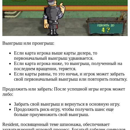
Выигрыш или проигрыш:
Если карта игрока выше карты дилера, то
первоначальный выигрыш удваивается.
Если карта игрока ниже, то выигрыш, полученный на
последнем вращении, теряется.
Если карты равны, то это ничья, и игрок может забрать
свой первоначальный выигрыш или повторить попытку.
Продолжить или забрать: После успешной игры игрок может
либо:
Забрать свой выигрыш и вернуться в основную игру.
Продолжить риск-игру, чтобы получить шанс еще
больше приумножить свой выигрыш.
Resident, посвященный теме шпионажа, обеспечивает
захватывающий игровой процесс. Богатый гобелен символов