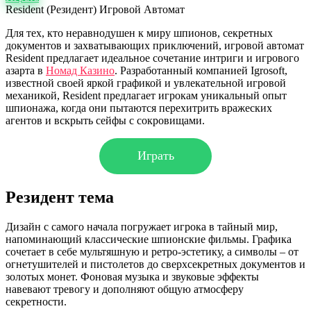
Resident (Резидент) Игровой Автомат
Для тех, кто неравнодушен к миру шпионов, секретных
документов и захватывающих приключений, игровой автомат
Resident предлагает идеальное сочетание интриги и игрового
азарта в
Номад Казино
. Разработанный компанией Igrosoft,
известной своей яркой графикой и увлекательной игровой
механикой, Resident предлагает игрокам уникальный опыт
шпионажа, когда они пытаются перехитрить вражеских
агентов и вскрыть сейфы с сокровищами.
Играть
Резидент тема
Дизайн с самого начала погружает игрока в тайный мир,
напоминающий классические шпионские фильмы. Графика
сочетает в себе мультяшную и ретро-эстетику, а символы – от
огнетушителей и пистолетов до сверхсекретных документов и
золотых монет. Фоновая музыка и звуковые эффекты
навевают тревогу и дополняют общую атмосферу
секретности.