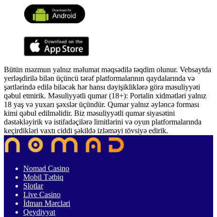
Bütün məzmun yalnız məlumat məqsədilə təqdim olunur. Vebsaytda
yerləşdirilə bilən üçüncü tərəf platformalarının qaydalarında və
şərtlərində edilə biləcək hər hansı dəyişikliklərə görə məsuliyyəti
qəbul etmirik. Məsuliyyətli qumar (18+): Portalin xidmətləri yalnız
18 yaş və yuxarı şəxslər üçündür. Qumar yalnız əyləncə forması
kimi qəbul edilməlidir. Biz məsuliyyətli qumar siyasətini
dəstəkləyirik və istifadəçilərə limitlərini və oyun platformalarında
keçirdikləri vaxtı ciddi şəkildə izləməyi tövsiyə edirik.
Nomad Casino
Mobil Tətbiq
Slotlar
Live Casino
İdman Mərcləri
Qeydiyyat